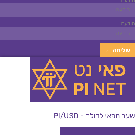
ודעה
שליחה ←
ער הפאי לדולר - PI/USD