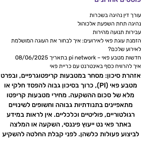
ורך דין נהיגה בשכרות
היגה תחת השפעת אלכוהול
בירות תנועה מהירות
זמנת עוגת פאי לאירועים: איך לבחור את העוגה המושלמת
אירוע שלכם?
שות מטבע פאי – pi network בתאריך 08/06/2025
יך להרוויח כסף באינטרנט עם כריית פאי
זהרת סיכון:​ מסחר במטבעות קריפטוגרפיים, ובפרט
מטבע פאי (PI), כרוך בסיכון גבוה להפסד חלקי או
מלא של סכום ההשקעה. מחירי מטבעות קריפטו
מתאפיינים בתנודתיות גבוהה וחשופים לשינויים
רגולטוריים, פוליטיים וכלכליים. אין לראות במידע
באתר פאי נט ייעוץ פיננסי, השקעה או המלצה
לביצוע פעולות כלשהן. לפני קבלת החלטה להשקיע